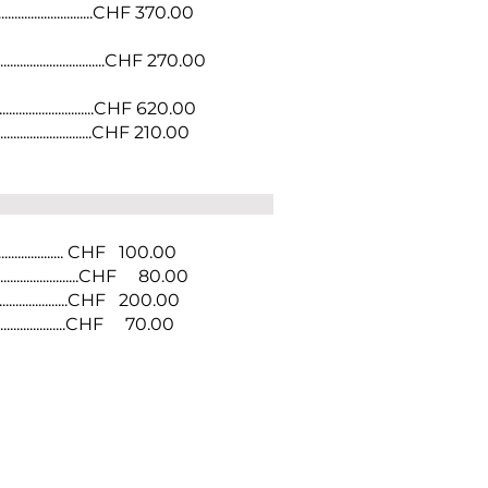
.......................................CHF 370.00
...................................CHF 270.00
.......................................CHF 620.00
......................................CHF 210.00
 congé
................................ CHF 100.00
...............................CHF 80.00
.................................CHF 200.00
..................................CHF 70.00