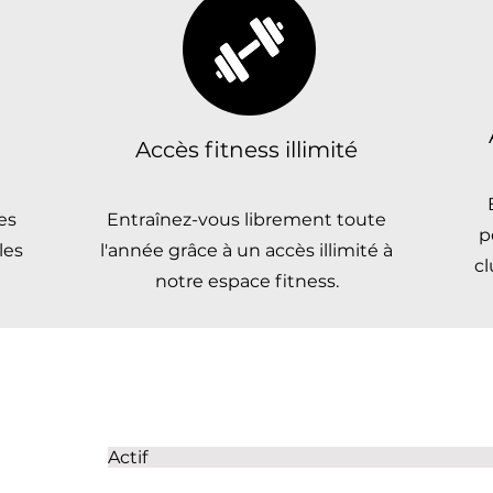
Accès fitness illimité
es
Entraînez-vous librement toute
p
les
l'année grâce à un accès illimité à
cl
notre espace fitness.
Actif Cotisati